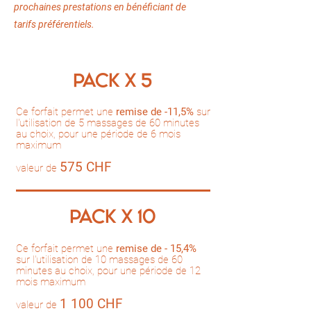
prochaines prestations en bénéficiant de
tarifs préférentiels.
pack x 5
Ce forfait permet une
remise de -11,5%
sur
l'utilisation de 5 massages de 60 minutes
au choix, pour une période de 6 mois
maximum
575 CHF
valeur de
pack x 10
Ce forfait permet une
remise de - 15,4%
sur l'utilisation de 10 massages de 60
minutes au choix, pour une période de 12
mois maximum
1 100 CHF
valeur de